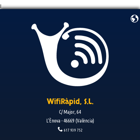
I
WifiRàpid, S.L.
C/ Major, 64
L'Ènova - 46669 (València)
617 939 752