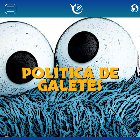
WIFIRÀPID
INTERNET WIFI
TELÈFON
PÀGINES WEB
POLÍTICA DE
CONTRACTA
GALETES