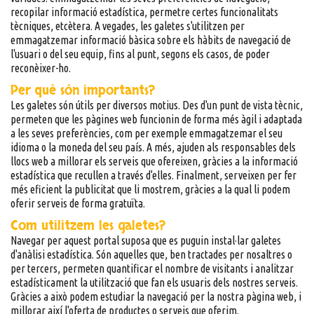
recopilar informació estadística, permetre certes funcionalitats
tècniques, etcètera. A vegades, les galetes s'utilitzen per
emmagatzemar informació bàsica sobre els hàbits de navegació de
l'usuari o del seu equip, fins al punt, segons els casos, de poder
reconèixer-ho.
Per què són importants?
Les galetes són útils per diversos motius. Des d'un punt de vista tècnic,
permeten que les pàgines web funcionin de forma més àgil i adaptada
a les seves preferències, com per exemple emmagatzemar el seu
idioma o la moneda del seu país. A més, ajuden als responsables dels
llocs web a millorar els serveis que ofereixen, gràcies a la informació
estadística que recullen a través d'elles. Finalment, serveixen per fer
més eficient la publicitat que li mostrem, gràcies a la qual li podem
oferir serveis de forma gratuïta.
Com utilitzem les galetes?
Navegar per aquest portal suposa que es puguin instal·lar galetes
d'anàlisi estadística. Són aquelles que, ben tractades per nosaltres o
per tercers, permeten quantificar el nombre de visitants i analitzar
estadísticament la utilització que fan els usuaris dels nostres serveis.
Gràcies a això podem estudiar la navegació per la nostra pàgina web, i
millorar així l'oferta de productes o serveis que oferim.