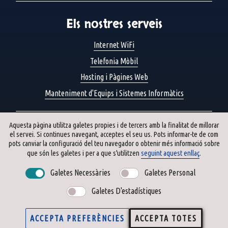
Els nostres serveis
Internet WiFi
Telefonia Mòbil
Hosting i Pàgines Web
Manteniment d'Equips i Sistemes Informàtics
Les nostres pàgines
Aquesta pàgina utilitza galetes propies i de tercers amb la finalitat de millorar
el servei. Si continues navegant, acceptes el seu us. Pots informar-te de com
pots canviar la configuració del teu navegador o obtenir més informació sobre
Qui som
que són les galetes i per a que s'utilitzen
seguint aquest enllaç
.
Avís legal
Galetes Necessàries
Galetes Personal
Política de privacitat
Galetes D'estadístiques
Política de galetes
ACCEPTA PREFERÈNCIES
ACCEPTA TOTES